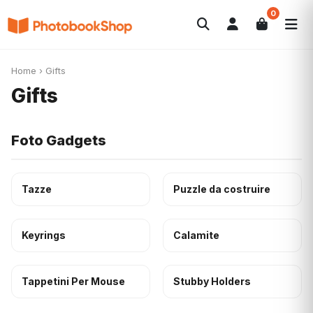
0
Search
Fotolibri
Canvas Print
Calendari
POPOLARI
Home
›
Gifts
Foto Gadgets
Offerte del momento
Gifts
Foto Gadgets
Tazze
Puzzle da costruire
Keyrings
Calamite
Tappetini Per Mouse
Stubby Holders