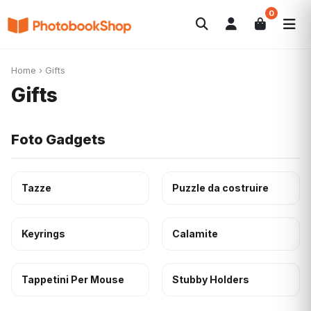
0
Search
Fotolibri
Canvas Print
Calendari
POPOLARI
Home
›
Gifts
Foto Gadgets
Offerte del momento
Gifts
Foto Gadgets
Tazze
Puzzle da costruire
Keyrings
Calamite
Tappetini Per Mouse
Stubby Holders