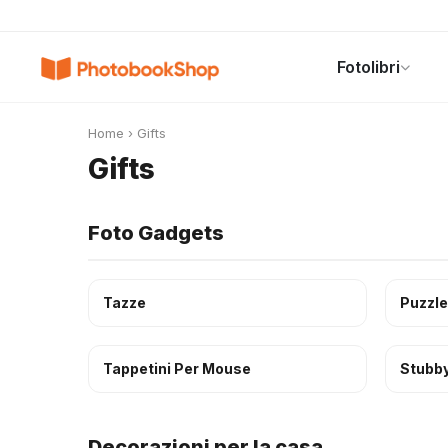
Search
Fotolibri
Fotolibri
Canvas Print
Calendari
POPOLARI
Home
›
Gifts
Gifts
Foto Gadgets
Tazze
Puzzle
Tappetini Per Mouse
Stubby
Decorazioni per la casa