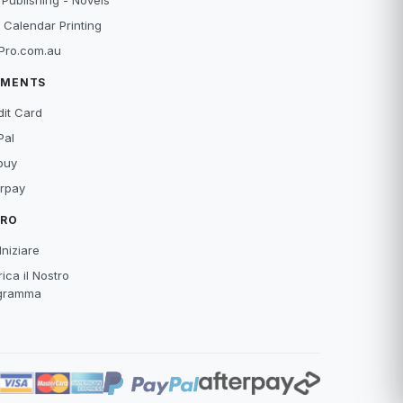
 Publishing - Novels
 Calendar Printing
Pro.com.au
YMENTS
dit Card
Pal
buy
erpay
TRO
Iniziare
ica il Nostro
gramma