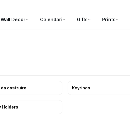
Wall Decor
Calendari
Gifts
Prints
Foto Gadgets
Offerte del momento
 da costruire
Keyrings
 Holders