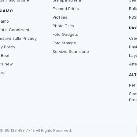
ia il mio ordine
Stampa su tela
Self
Framed Prints
Bulk
 SIAMO
PicTiles
PBS
siamo
Photo Tiles
PA
ni e Condizioni
Foto Gadgets
mativa sulla Privacy
Cre
Foto Stampe
y Policy
Pay
Servizio Scansione
 Beat
Lay
's new
Aft
ers
AL
Per 
Scar
Pro
99 133 458 774). All Rights Reserved.