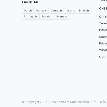
Tracc
LANGUAGE
CHI
Dutch
Français
Deutsch
Italiano
English
Chi 
Português
Español
Svenska
Termi
Infor
Suppl
Price
What
Care
© Copyright 2006–2026 Tomsem Consolidated PTY LTD (ABN 