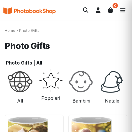
0
Search
Fotolibri
Canvas Print
Calendari
POPOLARI
Home
›
Photo Gifts
Foto Gadgets
Offerte del momento
Photo Gifts
Photo Gifts
|
All
Popolari
All
Bambini
Natale